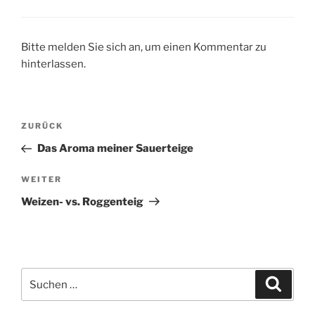
Bitte melden Sie sich an, um einen Kommentar zu
hinterlassen.
Beitragsnavigation
Vorheriger
ZURÜCK
Beitrag
Das Aroma meiner Sauerteige
Nächster
WEITER
Beitrag
Weizen- vs. Roggenteig
Suche
Suche
nach: