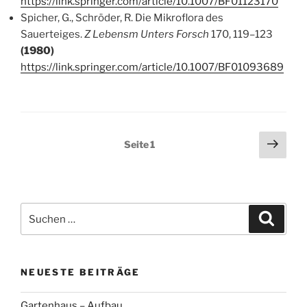
https://link.springer.com/article/10.1007/BF01123170
Spicher, G., Schröder, R. Die Mikroflora des
Sauerteiges.
Z Lebensm Unters Forsch
170, 119–123
(1980)
https://link.springer.com/article/10.1007/BF01093689
Seitennummerierung
Näch
Seite
1
Seit
der
Beiträge
Suche
Suche
nach:
NEUESTE BEITRÄGE
Gartenhaus – Aufbau