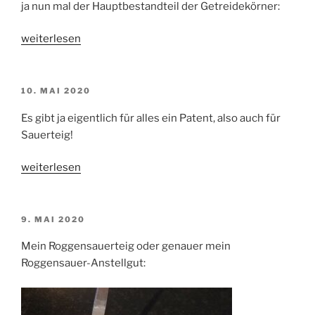
ja nun mal der Hauptbestandteil der Getreidekörner:
„Weizen-
weiterlesen
vs.
Roggenteig“
VERÖFFENTLICHT
10. MAI 2020
AM
Es gibt ja eigentlich für alles ein Patent, also auch für
Sauerteig!
„Patent“
weiterlesen
VERÖFFENTLICHT
9. MAI 2020
AM
Mein Roggensauerteig oder genauer mein
Roggensauer-Anstellgut: