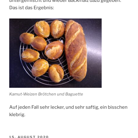
untergemischt und wieder Backmalz dazu gegeben.
Das ist das Ergebnis:
Kamut-Weizen Brötchen und Baguette
Auf jeden Fall sehr lecker, und sehr saftig, ein bisschen
klebrig.
VERÖFFENTLICHT
15. AUGUST 2020