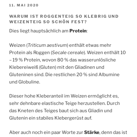
VERÖFFENTLICHT
11. MAI 2020
AM
WARUM IST ROGGENTEIG SO KLEBRIG UND
WEIZENTEIG SO SCHÖN FEST?
Dies liegt hauptsächlich am
Protein
:
Weizen (
Triticum aestivum
) enthält etwas mehr
Protein als Roggen (
Secale cereale
). Weizen enthält 10
– 19 % Protein, wovon 80 % das wasserunlösliche
Klebereiweiß (Gluten) mit den Gliadinen und
Gluteninen sind. Die restlichen 20 % sind Albumine
und Globuline.
Dieser hohe Kleberanteil im Weizen ermöglicht es,
sehr dehnbare elastische Teige herzustellen. Durch
das Kneten des Teiges baut sich aus Gliadin und
Glutenin ein stabiles Klebergerüst auf.
Aber auch noch ein paar Worte zur
Stärke
, denn das ist