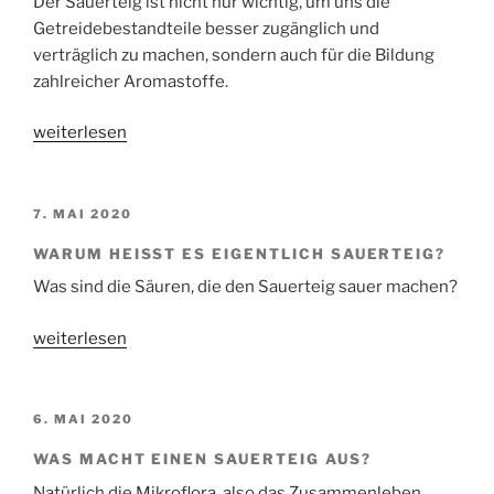
Der Sauerteig ist nicht nur wichtig, um uns die
Getreidebestandteile besser zugänglich und
verträglich zu machen, sondern auch für die Bildung
zahlreicher Aromastoffe.
„Das
weiterlesen
Aroma
eines
Sauerteiges“
VERÖFFENTLICHT
7. MAI 2020
AM
WARUM HEISST ES EIGENTLICH SAUERTEIG?
Was sind die Säuren, die den Sauerteig sauer machen?
„Warum
weiterlesen
heißt
es
eigentlich
VERÖFFENTLICHT
6. MAI 2020
AM
Sauerteig?“
WAS MACHT EINEN SAUERTEIG AUS?
Natürlich die Mikroflora, also das Zusammenleben